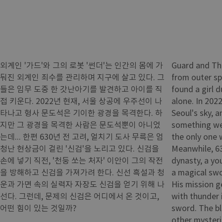
외계인 '가드'와 그의 로봇 '썬더'는 인간의 몸에 가
Guard and Th
둬진 외계인 죄수를 관리하며 지구에 살고 있다. 그
from outer sp
들은 임무 도중 한 갓난아기를 발견하고 아이를 직
found a girl d
접 키운다. 2022년 현재, 서울 상공에 우주선이 나
alone. In 2022
타나고 형사 문도석은 기이한 광경을 목격한다. 하
Seoul's sky, 
지만 그 광경을 목격한 사람은 문도석뿐이 아니었
something wei
는데... 한편 630년 전 고려, 얼치기 도사 무륵은 엄
the only one
청난 현상금이 걸린 '신검'을 노리고 있다. 신검을
Meanwhile, 63
손에 넣기 직전, '천둥 쏘는 처자' 이안이 그의 작전
dynasty, a y
을 방해하고 신검을 가져가려 한다. 신선 흑설과 청
a magical swo
운과 가면 속의 실력자 자장도 신검을 얻기 위해 나
His mission g
선다. 그런데, 문제의 신검은 어디에서 온 것이고,
with thunder 
어떤 힘이 있는 것일까?
sword. The bl
other mysteri