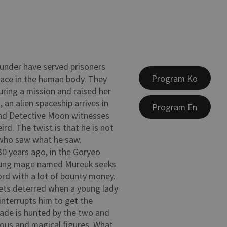
under have served prisoners
Program Ko
ace in the human body. They
uring a mission and raised her
, an alien spaceship arrives in
Program En
and Detective Moon witnesses
rd. The twist is that he is not
 who saw what he saw.
0 years ago, in the Goryeo
oung mage named Mureuk seeks
rd with a lot of bounty money.
ets deterred when a young lady
interrupts him to get the
ade is hunted by the two and
ous and magical figures. What