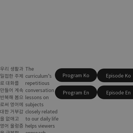
우리 생활과
The
Program Ko
Episode Ko
밀접한 주제
curriculum’s
로 대화를
repetitious
만들어 계속
conversation
Program En
Episode En
반복해 봄으
lessons on
로써 영어에
subjects
대한 거부감
closely related
을 없애고
to our daily life
영어 울렁증
helps viewers
을 극복할
approach