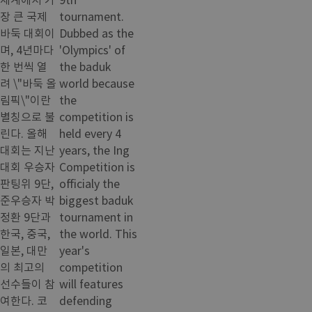
장 큰 국제
tournament.
바둑 대회이
Dubbed as the
며, 4년마다
'Olympics' of
한 번씩 열
the baduk
려 \"바둑 올
world because
림픽\"이란
the
별칭으로 불
competition is
린다. 올해
held every 4
대회는 지난
years, the Ing
대회 우승자
Competition is
판팅위 9단,
officialy the
준우승자 박
biggest baduk
정환 9단과
tournament in
한국, 중국,
the world. This
일본, 대만
year's
의 최고의
competition
선수들이 참
will features
여한다. 코
defending