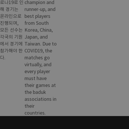
로나19로 인
champion and
해 경기는
runner-up, and
온라인으로
best players
진행되며,
from South
모든 선수는
Korea, China,
각국의 기원
Japan, and
에서 경기에
Taiwan. Due to
참가해야 한
COVID19, the
다.
matches go
virtually, and
every player
must have
their games at
the baduk
associations in
their
countries.