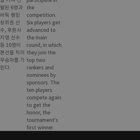
발된 6명과
the
바둑 랭킹
competition.
상위권 선
Six players get
수, 후원사
advanced to
지명 선수
the main
등 10명이
round, in which
본선을 치러
they join the
우승자를 가
top two
린다.
rankers and
nominees by
sponsors. The
ten players
compete again
to get the
honor, the
tournament's
first winner.