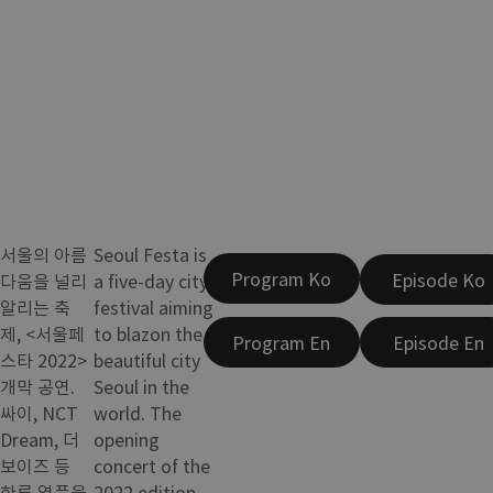
서울의 아름
Seoul Festa is
Program Ko
Episode Ko
다움을 널리
a five-day city
알리는 축
festival aiming
제, <서울페
to blazon the
Program En
Episode En
스타 2022>
beautiful city
개막 공연.
Seoul in the
싸이, NCT
world. The
Dream, 더
opening
보이즈 등
concert of the
한류 열풍을
2022 edition