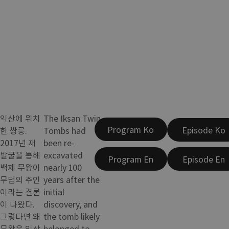
익산에 위치
The Iksan Twin
Program Ko
Episode Ko
한 쌍릉.
Tombs had
2017년 재
been re-
발굴을 통해
excavated
Program En
Episode En
백제 무왕이
nearly 100
무덤의 주인
years after the
이라는 결론
initial
이 나왔다.
discovery, and
그렇다면 왜
the tomb likely
무왕은 익산
belonged to