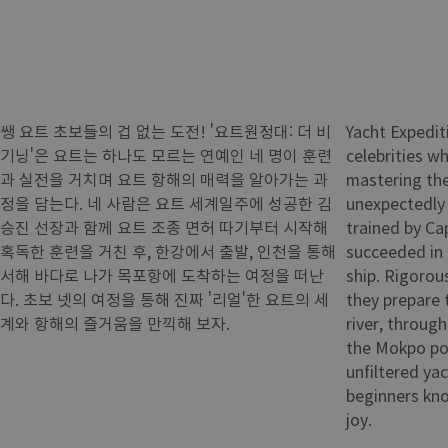
쌩 요트 초보들의 겁 없는 도전! '요트원정대: 더 비
Yacht Expedit
기닝'은 요트는 하나도 모르는 연예인 네 명이 훈련
celebrities w
과 실전을 거치며 요트 항해의 매력을 알아가는 과
mastering the
정을 담는다. 네 사람은 요트 세계일주에 성공한 김
unexpectedly 
승진 선장과 함께 요트 조종 면허 따기부터 시작해
trained by Ca
혹독한 훈련을 거친 후, 한강에서 출발, 인천을 통해
succeeded in 
서해 바다로 나가 목포항에 도착하는 여정을 떠난
ship. Rigorou
다. 초보 넷의 여정을 통해 진짜 '리얼'한 요트의 세
they prepare 
계와 항해의 즐거움을 만끽해 보자.
river, throug
the Mokpo por
unfiltered ya
beginners kno
joy.