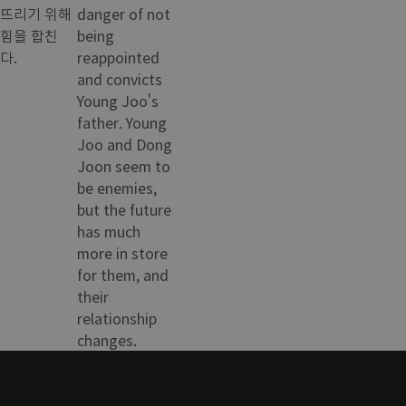
뜨리기 위해
danger of not
힘을 합친
being
다.
reappointed
and convicts
Young Joo's
father. Young
Joo and Dong
Joon seem to
be enemies,
but the future
has much
more in store
for them, and
their
relationship
changes.