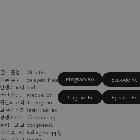
꿈도 졸업도
With the
Program Ko
Episode Ko
미룬 유예
delayed dream
인생이 되어
and
버린 준근.
graduation,
Program En
Episode En
극한의 대학
Joon-geun
교 수강신청
feels that his
경쟁에서도
life ended up
밀려나고 교
postponed.
내 기숙사에
Failing to apply
서도 쫓겨난
for the