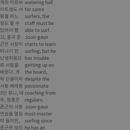
게라 아르바
watering hall
이트생도 서
for some
핑을 어느
surfers, the
정도 할 수
staff must be
있어야 했
able to surf.
고, 결국 준
Joon-geun
근은 사장이
starts to learn
떠나기 전
surfing, but he
난생처음으
has trouble
로 서핑을
getting up on
배운다. 게
the board,
하 단골이자
despite the
서핑 베테랑
passionate
3인 유나, 태
coaching from
우, 원종은
regulars.
준근의 서핑
Joon-geun
연습을 열심
must master
히 돕지만,
surfing since
준근은 보드
he has an