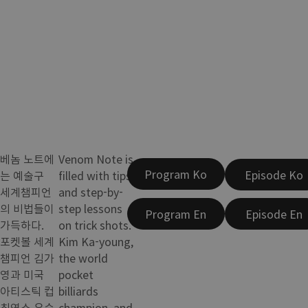
베놈 노트에
Venom Note is
Program Ko
Episode Ko
는 예술구
filled with tips
세계챔피언
and step-by-
의 비법들이
step lessons
Program En
Episode En
가득하다.
on trick shots.
포켓볼 세계
Kim Ka-young,
챔피언 김가
the world
영과 미국
pocket
아티스틱 컵
billiards
최연소 우승
champion, and