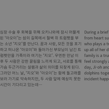
심장 수술 후 회복을 위해 오키나와에 잠시 머물게
During a brie
된 ‘아오이’는 섬의 길목에서 절벽 위 트럼펫을 부
from heart su
는 소년 ‘지오’를 만난다. 꿈과 사랑, 모든 것을 포기
who plays a t
하고 떠나온 ‘아오이’와 돌아가신 부모님이 남긴 트
up all of her
럼펫만을 가족이라 여기는 ‘지오’. 우연한 만남 이
family is a tr
후 두 사람은 강한 끌림을 느끼게 되고, 서로를 통해
feel strongly
가슴 두근거리는 설렘과 삶의 의미를 되찾게 된다.
day, Ji-oh an
그러던 어느 날, ‘지오’와 ‘아오이’는 함께 돌고래를
dolphins toge
보러 가기로 약속하지만, 두 사람 앞에 예상치 못한
incident happ
시간이 기다리고 있는데…