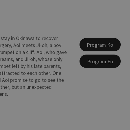
f stay in Okinawa to recover
Program Ko
rgery, Aoi meets Ji-oh, a boy
rumpet on a cliff. Aoi, who gave
 dreams, and Ji-oh, whose only
Program En
umpet left by his late parents,
 attracted to each other. One
d Aoi promise to go to see the
ther, but an unexpected
ens.