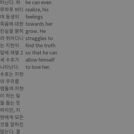
떠난다. 하
he can even
루하루 버티
realize, his
며 동생의
feelings
죽음에 대한
towards her
진실을 밝히
grow. He
려 뛰어다니
struggles to
는 지현의
find the truth
앞에 재벌 2
so that he can
세 수호가
allow himself
나타난다.
to love her.
수호는 지현
의 주위를
맴돌며 지현
이 하는 일
을 돕는 듯
하지만, 지
현에게 모든
것을 말하진
않는다. 결