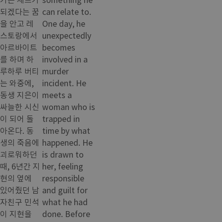
되겠다는 꿈
can relate to.
을 안고 레
One day, he
스토랑에서
unexpectedly
아르바이트
becomes
를 하며 하
involved in a
루하루 버티
murder
는 와중에,
incident. He
동생 지은이
meets a
싸늘한 시신
woman who is
이 되어 돌
trapped in
아온다. 동
time by what
생의 죽음에
happened. He
괴로워하던
is drawn to
때, 6년간 지
her, feeling
현의 옆에
responsible
있어줬던 남
and guilt for
자친구 민석
what he had
이 지현을
done. Before