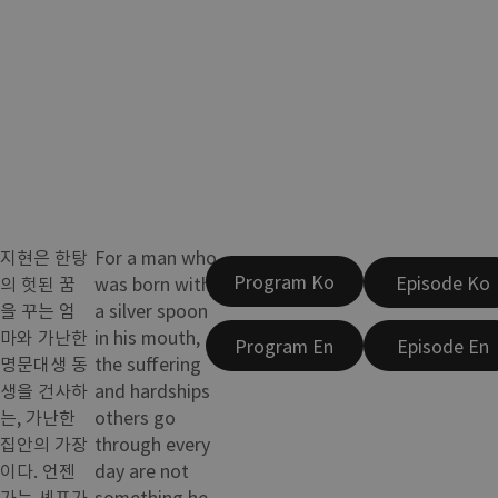
지현은 한탕
For a man who
Program Ko
Episode Ko
의 헛된 꿈
was born with
을 꾸는 엄
a silver spoon
마와 가난한
in his mouth,
Program En
Episode En
명문대생 동
the suffering
생을 건사하
and hardships
는, 가난한
others go
집안의 가장
through every
이다. 언젠
day are not
가는 셰프가
something he