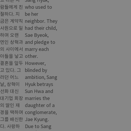
람들에게 친
who used to
절하다. 지
be her
금은 계약직
neighbor. They
사원으로 일
had their child,
하며 오랜
Sae Byeok,
연인 상혁과
and pledge to
의 사이에서
marry each
아들을 낳고
other.
결혼을 앞두
However,
고 있다. 그
blinded by
러던 어느
ambition, Sang
날, 상혁이
Hyuk betrays
선화 대신
Sun Hwa and
대기업 회장
marries the
의 딸인 재
daughter of a
경을 택하며
conglomerate,
그를 배신한
Jae Kyung.
다. 사랑하
Due to Sang