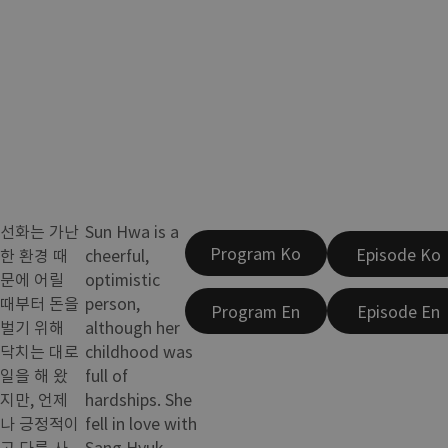
선화는 가난
Sun Hwa is a
Program Ko
Episode Ko
한 환경 때
cheerful,
문에 어릴
optimistic
때부터 돈을
person,
Program En
Episode En
벌기 위해
although her
닥치는 대로
childhood was
일을 해 왔
full of
지만, 언제
hardships. She
나 긍정적이
fell in love with
고 다른 사
Sang Hyuk,