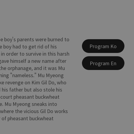
he boy's parents were burned to
Program Ko
 boy had to get rid of his
in order to survive in this harsh
gave himself a new name after
Program En
the orphanage, and it was Mu
ing "nameless." Mu Myeong
ke revenge on Kim Gil Do, who
d his father but also stole his
l court pheasant buckwheat
pe. Mu Myeong sneaks into
here the vicious Gil Do works
r of pheasant buckwheat