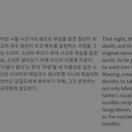
어린 시절 누군가의 음모로 부모를 잃은 청년이 최
That night, t
고의 국수 장인이 되고 복수를 실현하는 과정을 그
death, and the
린 드라마. 소년의 부모가 화재 사고로 목숨을 잃은
original name 
날, 소년은 살아남기 위해 자신의 이름을 지운다.
world. So he 
'이름이 없다'는 뜻의 '무명'을 새 이름으로 삼은 소
he went into 
년은 아버지의 메밀국수 레시피뿐 아니라 목숨마저
Myeong, mean
앗아간 김길도에게 복수하기 위해, 그가 운영하는
decides to ta
궁락원에 잠입한다.
not only kille
father's roya
noodles reci
Gungrakwon, w
as the maste
noodles.