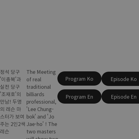
정석 당구
The Meeting
Program Ko
Episode Ko
'이충복'과
of real
실전 당구
traditional
'조재호'의
billiards
Program En
Episode En
만남! 두명
professional,
의 레슨 마
'Lee Chung-
스터가 보여
bok' and 'Jo
주는 2인2색
Jae-ho' ! The
레슨
two masters
will show two