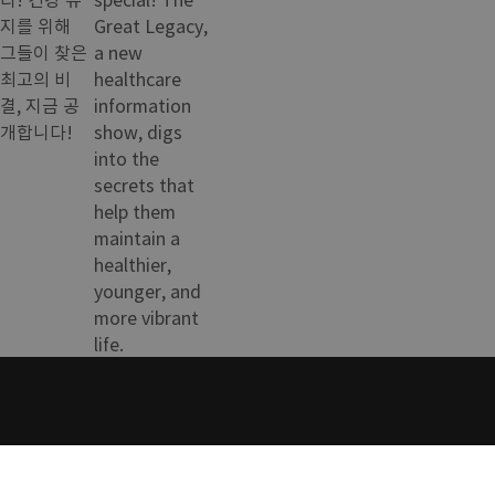
지를 위해
Great Legacy,
그들이 찾은
a new
최고의 비
healthcare
결, 지금 공
information
개합니다!
show, digs
into the
secrets that
help them
maintain a
healthier,
younger, and
more vibrant
life.