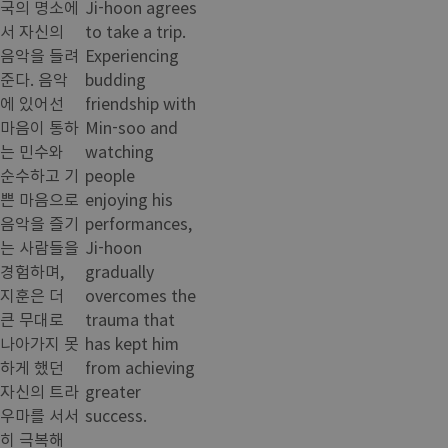
국의 명소에
Ji-hoon agrees
서 자신의
to take a trip.
음악을 들려
Experiencing
준다. 음악
budding
에 있어선
friendship with
마음이 통하
Min-soo and
는 민수와
watching
순수하고 기
people
쁜 마음으로
enjoying his
음악을 즐기
performances,
는 사람들을
Ji-hoon
경험하며,
gradually
지훈은 더
overcomes the
큰 무대로
trauma that
나아가지 못
has kept him
하게 했던
from achieving
자신의 트라
greater
우마를 서서
success.
히 극복해