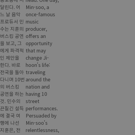
달린다. 어
Min-soo, a
느 날 음악
once-famous
프로듀서 민
music
수는 지훈의
producer,
버스킹 공연
offers an
을 보고, 그
opportunity
에게 파격적
that may
인 제안을
change Ji-
한다. 바로
hoon's life:
전국을 돌아
traveling
다니며 10번
around the
의 버스킹
nation and
공연을 하는
having 10
것. 민수의
street
끈질긴 설득
performances.
에 결국 여
Persuaded by
행에 나선
Min-soo's
지훈은, 전
relentlessness,