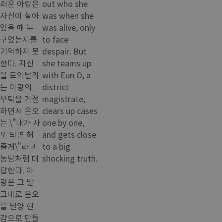
러운 아랑은
out who she
자신이 살아
was when she
있을 때 누
was alive, only
구였는지를
to face
기억하지 못
despair. But
한다. 자신
she teams up
을 도와달라
with Eun O, a
는 아랑의
district
부탁을 거절
magistrate,
하면서 은오
clears up cases
는 \"내가 사
one by one,
또 되면 해
and gets close
줄게\"라고
to a big
농담처럼 대
shocking truth.
답한다. 아
랑은 그 말
그대로 은오
를 밀양 현
감으로 만들