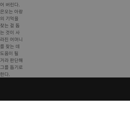
어 버린다.
은오는 아랑
의 기억을
찾는 걸 돕
는 것이 사
라진 어머니
를 찾는 데
도움이 될
거라 판단해
그를 돕기로
한다.