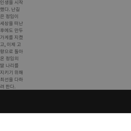
인생을 시작
했다. 난길
은 정임이
세상을 떠난
후에도 만두
가게를 지켰
고, 이제 고
향으로 돌아
온 정임의
딸 나리를
지키기 위해
최선을 다하
려 한다.