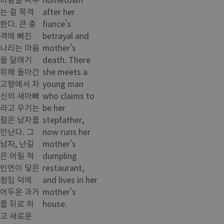
는 걸 목격
after her
한다. 큰 충
fiance's
격에 빠진
betrayal and
나리는 마음
mother's
을 달래기
death. There
위해 돌아간
she meets a
고향에서 자
young man
신의 새아빠
who claims to
라고 우기는
be her
젊은 남자를
stepfather,
만난다. 그
now runs her
남자, 난길
mother's
은 어릴 적
dumpling
인연이 닿은
restaurant,
정임 덕에
and lives in her
어두운 과거
mother's
를 뒤로 하
house.
고 새로운