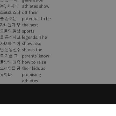
는', 차세대
athletes show
스포츠 스타
off their
를 꿈꾸는
potential to be
자녀들과 부
the next
모들의 일상
sports
을 공개하고
legends. The
자녀를 뛰어
show also
난 운동선수
shares the
로 기른 그
parents' know-
들만의 교육
how to raise
노하우를 공
their kids as
유한다.
promising
athletes.