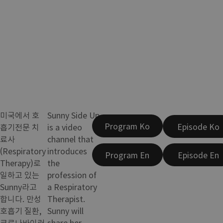
미국에서 호
Sunny Side Up
Program Ko
Episode Ko
흡기전문 치
is a video
료사
channel that
(Respiratory
introduces
Program En
Episode En
Therapy)로
the
일하고 있는
profession of
Sunny라고
a Respiratory
합니다. 만성
Therapist.
호흡기 질환,
Sunny will
코로나바이러
share her