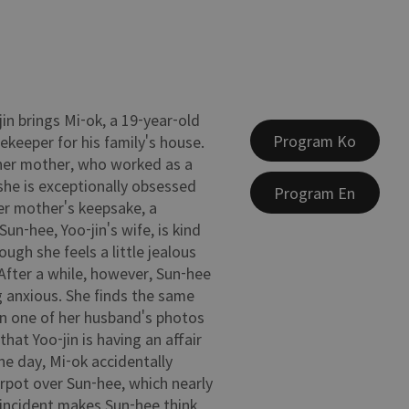
in brings Mi-ok, a 19-year-old
Program Ko
sekeeper for his family's house.
 her mother, who worked as a
he is exceptionally obsessed
Program En
er mother's keepsake, a
un-hee, Yoo-jin's wife, is kind
ough she feels a little jealous
 After a while, however, Sun-hee
g anxious. She finds the same
n one of her husband's photos
hat Yoo-jin is having an affair
ne day, Mi-ok accidentally
rpot over Sun-hee, which nearly
incident makes Sun-hee think