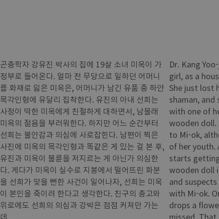
곤충학자 강유진 박사의 집에 19살 소녀 미옥이 가
Dr. Kang Yoo-j
정부로 들어온다. 얼마 전 무당으로 일하던 어머니
girl, as a hou
를 화재로 잃은 미옥은, 어머니가 남긴 유품 중 하얀
She just lost
목각인형에 유달리 집착한다. 유진의 아내 선희는
shaman, and s
사정이 딱한 미옥에게 친절하게 대하면서, 남몰래
with one of h
미옥의 젊음을 부러워한다. 하지만 어느 순간부터
wooden doll. S
선희는 불안감과 의심에 사로잡힌다. 남편이 찍은
to Mi-ok, alth
사진에 미옥의 목각인형과 똑같은 게 있는 걸 본 후,
of her youth.
유진과 미옥이 불륜을 저지르는 게 아닌가 의심한
starts gettin
다. 게다가 미옥이 실수로 지붕에서 떨어뜨린 화분
wooden doll i
을 선희가 맞을 뻔한 사건이 일어나자, 선희는 미옥
and suspects t
이 본인을 죽이려 한다고 생각한다. 친구의 충고와
with Mi-ok. O
위로에도 선희의 의심과 강박은 점점 커져만 가는
drops a flowe
데...
missed. That 