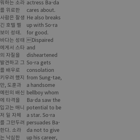
워하는 소라
actress Ba-da
를 위로한
cares about.
사람은 잘생
He also breaks
긴 호텔 벨
up with So-ra
보이 성태.
for good.
바다는 성태
Dispaired
에게서 스타
and
의 자질을
disheartened
발견하고 그
So-ra gets
를 배우로
consolation
키우려 했지
from Sung-tae,
만, 도훈과
a handsome
예린의 배신
bellboy whom
에 타격을
Ba-da saw the
입고는 매니
potential to be
저 일 자체
a star. So-ra
를 그만두려
persuades Ba-
한다. 소라
da not to give
는 낙심한
up his career,