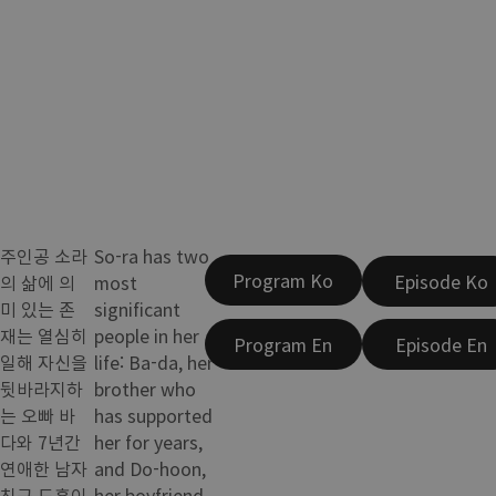
주인공 소라
So-ra has two
Program Ko
Episode Ko
의 삶에 의
most
미 있는 존
significant
재는 열심히
people in her
Program En
Episode En
일해 자신을
life: Ba-da, her
뒷바라지하
brother who
는 오빠 바
has supported
다와 7년간
her for years,
연애한 남자
and Do-hoon,
친구 도훈이
her boyfriend