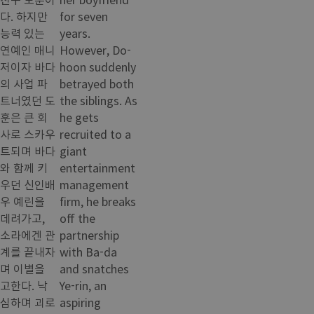
다. 하지만
for seven
능력 있는
years.
연예인 매니
However, Do-
저이자 바다
hoon suddenly
의 사업 파
betrayed both
트너였던 도
the siblings. As
훈은 큰 회
he gets
사로 스카우
recruited to a
트되며 바다
giant
와 함께 키
entertainment
우던 신인배
management
우 예린을
firm, he breaks
데려가고,
off the
소라에겐 관
partnership
계를 끝내자
with Ba-da
며 이별을
and snatches
고한다. 낙
Ye-rin, an
심하며 괴로
aspiring