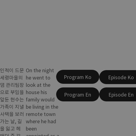
인적이 드문
On the night
Program Ko
Episode Ko
세령마을의
he went to
댐 관리팀장
look at the
으로 부임을
house his
Program En
Episode En
앞둔 현수는
family would
가족이 지낼
be living in the
사택을 보러
remote town
가는 날, 길
where he had
을 잃고 헤
been
매던 중 갑
appointed as a