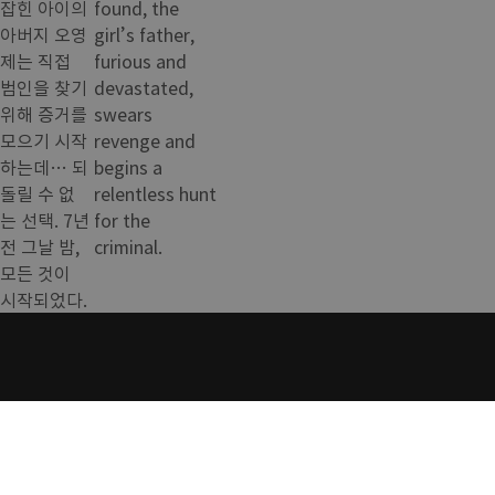
잡힌 아이의
found, the
아버지 오영
girl’s father,
제는 직접
furious and
범인을 찾기
devastated,
위해 증거를
swears
모으기 시작
revenge and
하는데… 되
begins a
돌릴 수 없
relentless hunt
는 선택. 7년
for the
전 그날 밤,
criminal.
모든 것이
시작되었다.