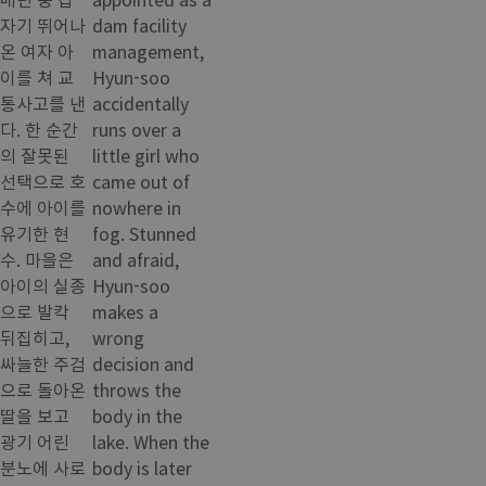
자기 뛰어나
dam facility
온 여자 아
management,
이를 쳐 교
Hyun-soo
통사고를 낸
accidentally
다. 한 순간
runs over a
의 잘못된
little girl who
선택으로 호
came out of
수에 아이를
nowhere in
유기한 현
fog. Stunned
수. 마을은
and afraid,
아이의 실종
Hyun-soo
으로 발칵
makes a
뒤집히고,
wrong
싸늘한 주검
decision and
으로 돌아온
throws the
딸을 보고
body in the
광기 어린
lake. When the
분노에 사로
body is later