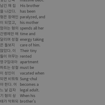
남긴 채 집
His brother
을 나갔다.
has been
형은 장애인
paralyzed, and
이 되었고,
his mother
엄마는 형의
spends all her
간병에만 매
time and
달리며 성철
energy taking
은 돌보지
care of him.
않았다. 이
Their tiny
들이 머무는
rented
영구임대아
apartment
파트는 성철
must be
이 성인이
vacated when
되면 비워줘
Sung-chul
야 한다. 어
becomes a
느 날 갑자
legal adult.
기 형의 상
When his
태가 악화되
brother's