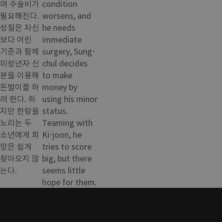
며 수술비가
condition
필요해진다.
worsens, and
성철은 자신
he needs
보다 어린
immediate
기준과 함께
surgery, Sung-
미성년자 신
chul decides
분을 이용해
to make
돈벌이를 하
money by
려 한다. 하
using his minor
지만 한탕을
status.
노리는 두
Teaming with
소년에게 희
Ki-joon, he
망은 쉽게
tries to score
찾아오지 않
big, but there
는다.
seems little
hope for them.