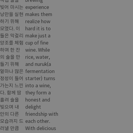
빚어 마시는
experience
낭만을 실현
makes them
하기 위해
realize how
모였다. 이
hard it is to
들은 막걸리
make just a
양조를 체험
cup of fine
하며 한 잔
wine. While
의 술을 만
rice, water,
들기 위해
and nuruk(a
얼마나 많은
fermentation
정성이 들어
starter) turns
가는지 느낀
into a wine,
다. 함께 땀
they form a
흘려 술을
honest and
빚으며 내
delight
안의 다른
friendship with
모습까지 드
each other.
러낼 만큼
With delicious