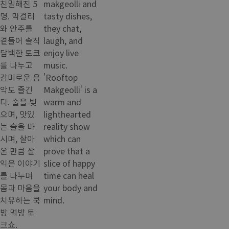
친밀해진 5
makgeolli and
명. 막걸리
tasty dishes,
와 안주를
they chat,
곁들어 솔직
laugh, and
담백한 토크
enjoy live
를 나누고
music.
감미로운 음
'Rooftop
악도 즐긴
Makgeolli' is a
다. 술을 빚
warm and
으며, 맛있
lighthearted
는 술을 마
reality show
시며, 살아
which can
온 만큼 잘
prove that a
익은 이야기
slice of happy
를 나누며
time can heal
몸과 마음을
your body and
치유하는 쿡
mind.
방 먹방 토
크쇼.