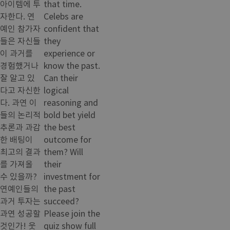
아이템에 투
that time.
자한다. 연
Celebs are
예인 참가자
confident that
들은 자신들
they
이 과거를
experience or
경험했거나
know the past.
잘 알고 있
Can their
다고 자신한
logical
다. 과연 이
reasoning and
들의 논리적
bold bet yield
추론과 과감
the best
한 배팅이
outcome for
최고의 결과
them? Will
를 가져올
their
수 있을까?
investment for
연예인들의
the past
과거 투자는
succeed?
과연 성공할
Please join the
것인가! 웃
quiz show full