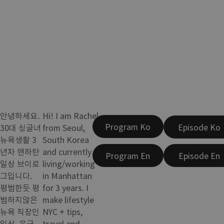
안녕하세요.
Hi! I am Rachel
Program Ko
Episode Ko
30대 싱글녀
from Seoul,
뉴욕생활 3
South Korea
년차 맨하탄
and currently
Program En
Episode En
일상 브이로
living/working
그입니다.
in Manhattan
평범한듯 평
for 3 years. I
범하지않은
make lifestyle
뉴욕 직장인
NYC + tips,
일상, 은근
travel and