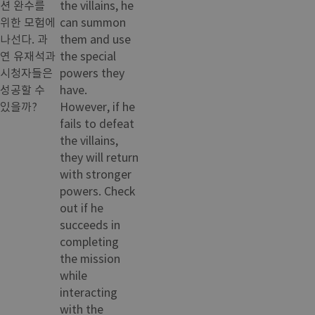
션 완수를
the villains, he
위한 모험에
can summon
나선다. 과
them and use
연 유재석과
the special
시청자들은
powers they
성공할 수
have.
있을까?
However, if he
fails to defeat
the villains,
they will return
with stronger
powers. Check
out if he
succeeds in
completing
the mission
while
interacting
with the