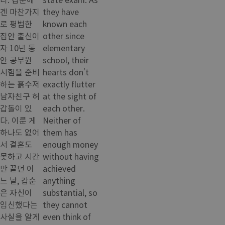
겐 마찬가지
they have
로 평범한
known each
집안 출신이
other since
자 10년 동
elementary
안 공무원
school, their
시험을 준비
hearts don't
하는 흙수저
exactly flutter
남자친구 허
at the sight of
갑돌이 있
each other.
다. 이룬 게
Neither of
하나도 없어
them has
서 결혼도
enough money
못하고 시간
without having
만 끌던 어
achieved
느 날, 갑순
anything
은 자신이
substantial, so
임신했다는
they cannot
사실을 알게
even think of