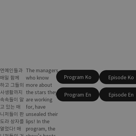
연예인들과
The managers,
Program Ko
Episode Ko
매일 함께
who know
하고 그들의
more about
사생활까지
the stars they
Program En
Episode En
속속들이 알
are working
고 있는 매
for, have
니저들이 판
unsealed their
도라 상자를
lips! In the
열었다! 매
program, the
니저들의 거
show’s hosts