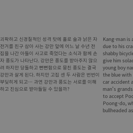
괴팍하고 신경질적인 성격 탓에 홀로 술과 낡은 자
Kang-man is a
전거를 친구 삼아 사는 강만 앞에 어느 날 수년 전
due to his cra
집을 나간 아들이 사고로 죽었다는 소식과 함께 손
shabby bicycl
자 풍도가 나타난다. 강만은 풍도를 받아주지 않으
give him solac
려 하지만 당돌하고 뻔뻔함으로 뭉친 풍도는 결국
young boy na
강만과 살게 된다. 하지만 고집 센 두 사람은 번번이
the blue with
부딪히게 되고… 과연 강만과 풍도는 서로를 이해
car accident 
하고 진심으로 받아들일 수 있을까?
man’s grands
to accept Po
Poong-do, wh
bullheaded as