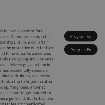
s follows a week of four
Program Ko
ace different problems in their
onships. Ji-ho, a civil affair
kes the protective duty for Hyo-
Program En
ed for divorce. As a divorcee,
ands Hyo-young and vice versa.
wine delivery guy at a farm in
e-hun accidentally spends an
time with Jin-ah, a ski resort
took a trip to Argentina after
k-up. Yong-chan, a tourist
, is about to get married to
inese girlfriend. But he has two
 sister feeling complicated