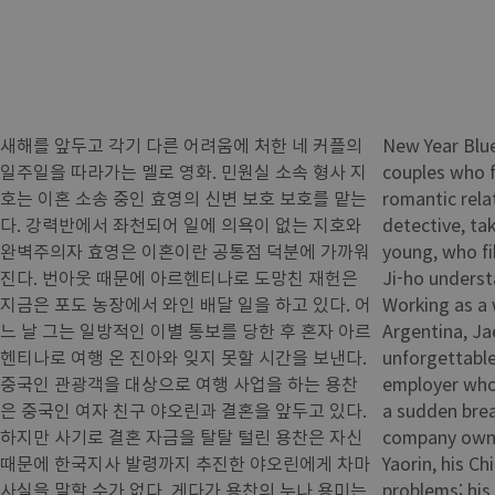
새해를 앞두고 각기 다른 어려움에 처한 네 커플의
New Year Blue
일주일을 따라가는 멜로 영화. 민원실 소속 형사 지
couples who f
호는 이혼 소송 중인 효영의 신변 보호 보호를 맡는
romantic relati
다. 강력반에서 좌천되어 일에 의욕이 없는 지호와
detective, ta
완벽주의자 효영은 이혼이란 공통점 덕분에 가까워
young, who fil
진다. 번아웃 때문에 아르헨티나로 도망친 재헌은
Ji-ho underst
지금은 포도 농장에서 와인 배달 일을 하고 있다. 어
Working as a 
느 날 그는 일방적인 이별 통보를 당한 후 혼자 아르
Argentina, Ja
헨티나로 여행 온 진아와 잊지 못할 시간을 보낸다.
unforgettable 
중국인 관광객을 대상으로 여행 사업을 하는 용찬
employer who 
은 중국인 여자 친구 야오린과 결혼을 앞두고 있다.
a sudden brea
하지만 사기로 결혼 자금을 탈탈 털린 용찬은 자신
company owner
때문에 한국지사 발령까지 추진한 야오린에게 차마
Yaorin, his Ch
사실을 말할 수가 없다. 게다가 용찬의 누나 용미는
problems: his