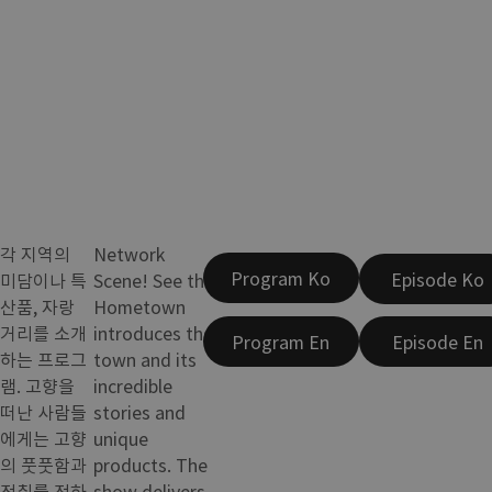
각 지역의
Network
Program Ko
Episode Ko
미담이나 특
Scene! See the
산품, 자랑
Hometown
거리를 소개
introduces the
Program En
Episode En
하는 프로그
town and its
램. 고향을
incredible
떠난 사람들
stories and
에게는 고향
unique
의 풋풋함과
products. The
정취를 전하
show delivers