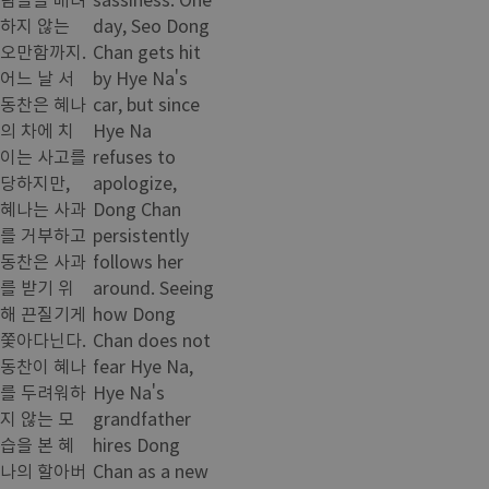
하지 않는
day, Seo Dong
오만함까지.
Chan gets hit
어느 날 서
by Hye Na's
동찬은 혜나
car, but since
의 차에 치
Hye Na
이는 사고를
refuses to
당하지만,
apologize,
혜나는 사과
Dong Chan
를 거부하고
persistently
동찬은 사과
follows her
를 받기 위
around. Seeing
해 끈질기게
how Dong
쫓아다닌다.
Chan does not
동찬이 혜나
fear Hye Na,
를 두려워하
Hye Na's
지 않는 모
grandfather
습을 본 혜
hires Dong
나의 할아버
Chan as a new