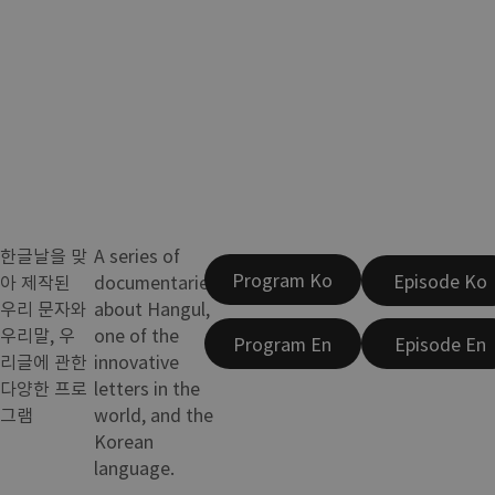
한글날을 맞
A series of
Program Ko
Episode Ko
아 제작된
documentaries
우리 문자와
about Hangul,
우리말, 우
one of the
Program En
Episode En
리글에 관한
innovative
다양한 프로
letters in the
그램
world, and the
Korean
language.