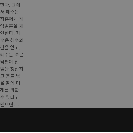
한다. 그래
서 혜수는
지훈에게 계
약결혼을 제
안한다. 지
훈은 혜수의
간을 얻고,
혜수는 죽은
남편이 진
빚을 청산하
고 홀로 남
을 딸의 미
래를 위할
수 있다고
믿으면서.