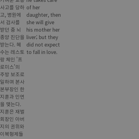
사고를 당하
of her
고, 병원에
daughter, then
서 검사를
she will give
받던 중 뇌
his mother her
종양 진단을
liver; but they
받는다. 혜
did not expect
수는 레스토
to fall in love.
랑 체인 '프
로미스'의
주방 보조로
일하며 본사
본부장인 한
지훈과 인연
을 맺는다.
지훈은 재벌
회장인 아버
지의 권위와
이복형제들