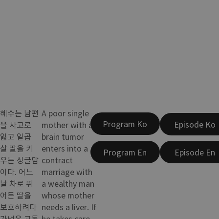
혜수는 남편
A poor single
Program Ko
Episode Ko
을 사고로
mother with a
잃고 일곱
brain tumor
살 딸을 키
enters into a
Program En
Episode En
우는 싱글맘
contract
이다. 어느
marriage with
날 차로 뛰
a wealthy man
어든 딸을
whose mother
보호하려다
needs a liver. If
가벼운 교통
he takes care