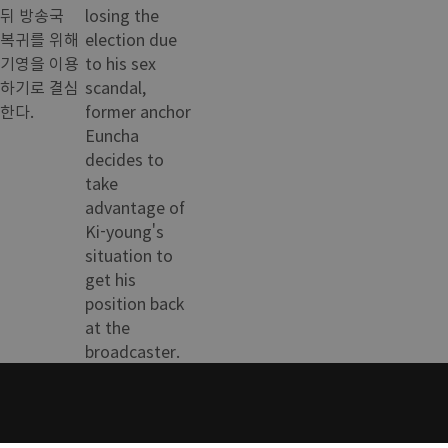
뒤 방송국
losing the
복귀를 위해
election due
기영을 이용
to his sex
하기로 결심
scandal,
한다.
former anchor
Euncha
decides to
take
advantage of
Ki-young's
situation to
get his
position back
at the
broadcaster.