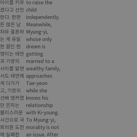
아이를 키우
to raise the
겠다고 선언
child
한다. 한편
independently.
돈 많은 남
Meanwhile,
자와 결혼하
Myung-yi,
는 게 유일
whose only
한 꿈인 현
dream is
명이는 태연
getting
과 기영의
married to a
사이를 알면
wealthy family,
서도 태연에
approaches
게 다가가
Tae-yeon
고, 기영의
while she
선배 앵커였
knows his
던 은차는
relationship
불미스러운
with Ki-young.
사건으로 국
To Myung-yi,
회의원 도전
morality is not
에 실패한
an issue. After