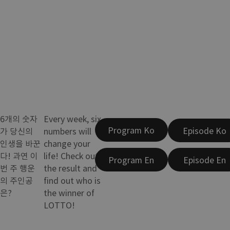
6개의 숫자
Every week, six
Program Ko
Episode Ko
가 당신의
numbers will
인생을 바꾼
change your
다! 과연 이
life! Check out
Program En
Episode En
번 주 행운
the result and
의 주인공
find out who is
은?
the winner of
LOTTO!