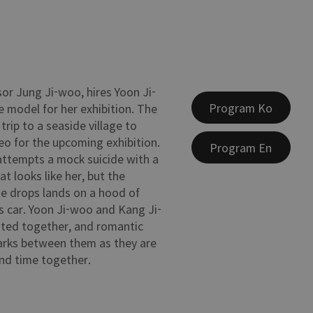
sor Jung Ji-woo, hires Yoon Ji-
Program Ko
 model for her exhibition. The
trip to a seaside village to
eo for the upcoming exhibition.
Program En
ttempts a mock suicide with a
t looks like her, but the
e drops lands on a hood of
 car. Yoon Ji-woo and Kang Ji-
sted together, and romantic
arks between them as they are
nd time together.