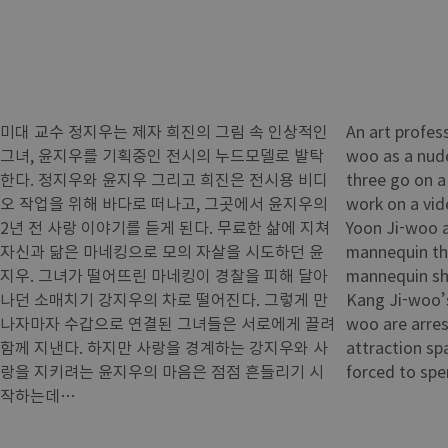
미대 교수 정지우는 제자 희진의 그림 속 인상적인
An art profes
그녀, 윤지우를 기획중인 전시의 누드모델로 발탁
woo as a nude
한다. 정지우와 윤지우 그리고 희진은 전시용 비디
three go on a 
오 작업을 위해 바다로 떠나고, 그곳에서 윤지우의
work on a vid
2년 전 사랑 이야기를 듣게 된다. 무료한 삶에 지쳐
Yoon Ji-woo a
자신과 닮은 마네킹으로 모의 자살을 시도하던 윤
mannequin tha
지우. 그녀가 떨어뜨린 마네킹이 경찰을 피해 달아
mannequin sh
나던 소매치기 강지우의 차로 떨어진다. 그렇게 만
Kang Ji-woo’s
나자마자 수갑으로 연결된 그녀들은 서로에게 끌려
woo are arre
함께 지낸다. 하지만 사랑을 경계하는 강지우와 사
attraction sp
랑을 지키려는 윤지우의 마음은 점점 흔들리기 시
forced to spe
작하는데…