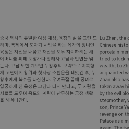
중국 역사의 유일한 여성 재상, 육정의 삶을 그린 드
Lu Zhen, the 
라마. 북제에서 도자기 사업을 하는 육가의 장녀인
Chinese histo
육정은 자신을 내쫓고 재산을 모두 차지하려는 새
porcelain me
어머니를 피해 도망가다 황태자 고담과 인연을 맺
tried to kick 
는다. 고담 또한 계모인 누황후의 모략으로 이복형
wealth, Lu Z
제 고연에게 황위와 첫사랑 소환운을 빼앗긴 후, 누
acquainted wi
황후에게 복수를 다짐한다. 우여곡절 끝에 궁녀로
Zhan also has
입궁하게 된 육정은 고담과 다시 만나고, 두 사람을
taken away hi
서로를 도우며 음모와 계략이 난무하는 궁정 생활
by the evil pl
을 헤쳐나간다.
stepmother, 
son, Prince Y
revenge on th
Palace as a 
again. The tw