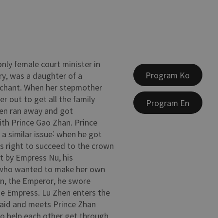
only female court minister in
Program Ko
ry, was a daughter of a
rchant. When her stepmother
her out to get all the family
Program En
hen ran away and got
th Prince Gao Zhan. Prince
 a similar issue: when he got
s right to succeed to the crown
ot by Empress Nu, his
who wanted to make her own
an, the Emperor, he swore
e Empress. Lu Zhen enters the
maid and meets Prince Zhan
o help each other get through