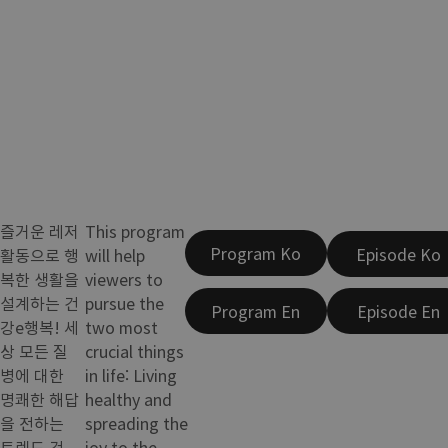
즐거운 레저
This program
Program Ko
Episode Ko
활동으로 행
will help
복한 생활을
viewers to
설계하는 건
pursue the
Program En
Episode En
강e행복! 세
two most
상 모든 질
crucial things
병에 대한
in life: Living
명쾌한 해답
healthy and
을 전하는
spreading the
트렌드 건
joy to the