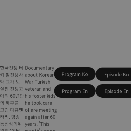
한국전쟁 터
Documentary
Program Ko
Episode Ko
키 참전용사
about Korean
와 그가 보
War Turkish
살핀 전쟁고
veteran and
Program En
Episode En
아의 60년만
his foster kids
의 해후를
he took care
그린 다큐멘
of are meeting
터리. 방송
again after 60
통신심의위
years. 'This
원회 ‘이달
month's good