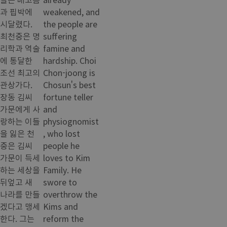
과 핍박에
weakened, and
시달렸다.
the people are
최천중은 명
suffering
리학과 역술
famine and
에 통달한
hardship. Choi
조선 최고의
Chon-joong is
관상가다.
Chosun's best
장동 김씨
fortune teller
가문에게 사
and
랑하는 이들
physiognomist
을 잃은 천
, who lost
중은 김씨
people he
가문이 득세
loves to Kim
하는 세상을
Family. He
뒤엎고 새
swore to
나라를 만들
overthrow the
겠다고 맹세
Kims and
한다. 그는
reform the