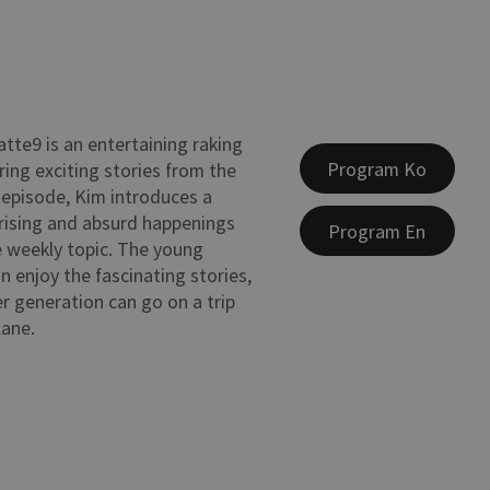
atte9 is an entertaining raking
Program Ko
ing exciting stories from the
y episode, Kim introduces a
prising and absurd happenings
Program En
e weekly topic. The young
n enjoy the fascinating stories,
er generation can go on a trip
lane.