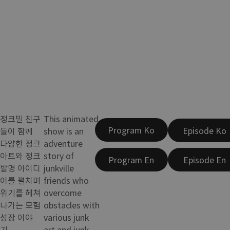
정크빌 친구
This animated
Program Ko
Episode Ko
들이 함께
show is an
다양한 정크
adventure
아트와 정크
story of
Program En
Episode En
발명 아이디
junkville
어를 펼치며
friends who
위기를 헤쳐
overcome
나가는 모험
obstacles with
성장 이야
various junk
기.
art and junk