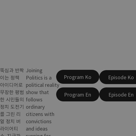
뚝심과 반짝
Joining
Program Ko
Episode Ko
이는 정책
Politics is a
아이디어로
political reality
무장한 평범
show that
Program En
Episode En
한 시민들의
follows
정치 도전기
ordinary
를 그린 리
citizens with
얼 정치 버
convictions
라이어티
and ideas
쇼. 지금까
running for