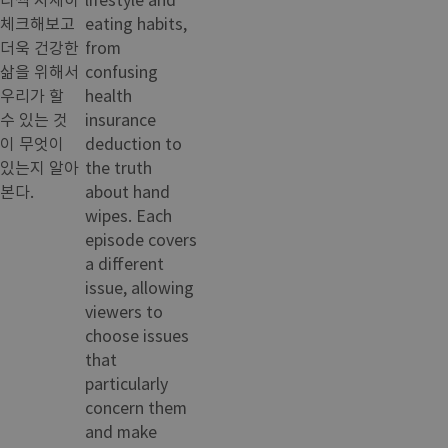
체크해보고
eating habits,
더욱 건강한
from
삶을 위해서
confusing
우리가 할
health
수 있는 것
insurance
이 무엇이
deduction to
있는지 알아
the truth
본다.
about hand
wipes. Each
episode covers
a different
issue, allowing
viewers to
choose issues
that
particularly
concern them
and make