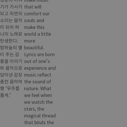
기가 가사가
that will
되고 자연의
comfort our
소리는 음악
souls and
이 되어 하
make this
나의 노래로
world a little
탄생한다.
more
밤하늘의 별
beautiful.
이 주는 감
Lyrics are born
흥을 이야기
out of one’s
와 음악으로
experience and
담아낸 감성
music reflect
충전 음악여
the sound of
행 ‘우주를
nature. What
줄게.’
we feel when
we watch the
stars, the
magical thread
that binds the