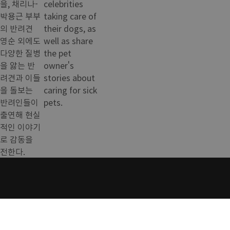
을, 채리나-
celebrities
박용근 부부
taking care of
의 반려견
their dogs, as
영순 외에도
well as share
다양한 질병
the pet
을 앓는 반
owner's
려견과 이들
stories about
을 돌보는
caring for sick
반려인들이
pets.
출연해 현실
적인 이야기
로 감동을
전한다.