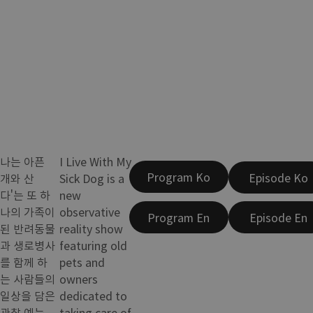
나는 아픈
I Live With My
Program Ko
Episode Ko
개와 산
Sick Dog is a
다'는 또 하
new
나의 가족이
observative
Program En
Episode En
된 반려동물
reality show
과 생로병사
featuring old
를 함께 하
pets and
는 사람들의
owners
일상을 담은
dedicated to
관찰 예능
taking care of